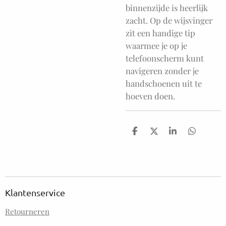
binnenzijde is heerlijk
zacht. Op de wijsvinger
zit een handige tip
waarmee je op je
telefoonscherm kunt
navigeren zonder je
handschoenen uit te
hoeven doen.
D
D
S
D
e
e
h
e
l
e
a
l
e
l
r
e
n
e
n
Klantenservice
Retourneren