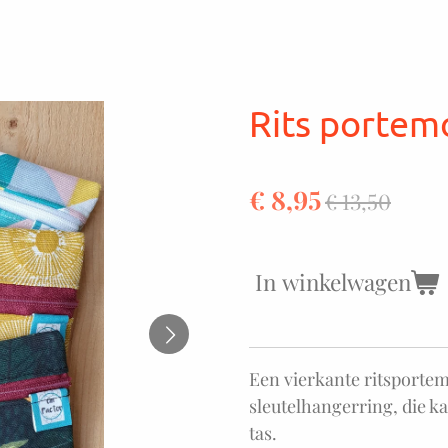
Rits porte
€ 8,95
€ 13,50
In winkelwagen
Een vierkante ritsporte
sleutelhangerring, die k
tas.