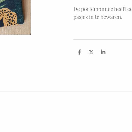
De portemonnee heeft e
pasjes in te bewaren.
D
D
S
e
e
h
l
e
a
e
l
r
n
e