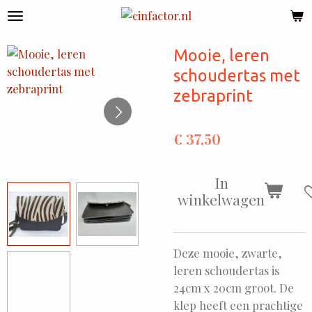
Ga
direct
naar
Mooie, leren
de
schoudertas met
hoofdinhoud
zebraprint
€ 37,50
In
winkelwagen
Deze mooie, zwarte,
leren schoudertas is
24cm x 20cm groot. De
klep heeft een prachtige