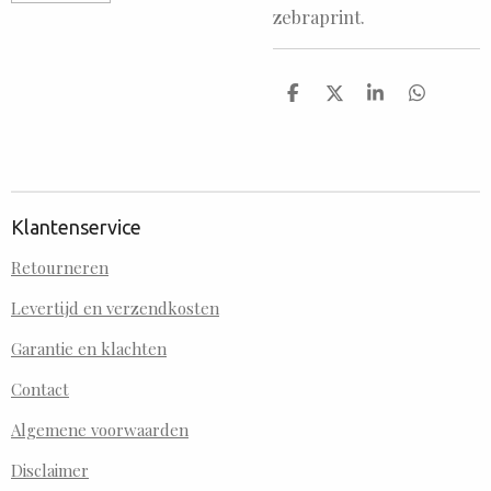
zebraprint.
D
D
S
D
e
e
h
e
l
e
a
l
e
l
r
e
n
e
n
Klantenservice
Retourneren
Levertijd en verzendkosten
Garantie en klachten
Contact
Algemene voorwaarden
Disclaimer