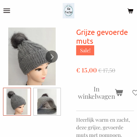
Ga
direct
naar
de
Grijze gevoerde
hoofdinhoud
muts
Sale!
€ 15,00
€ 17,50
In
winkelwagen
Heerlijk warm en zacht,
deze grijze, gevoerde
muts met pompoen.